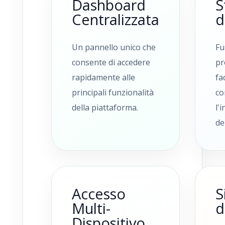
Dashboard
S
Centralizzata
d
Un pannello unico che
Fu
consente di accedere
pr
rapidamente alle
fac
principali funzionalità
co
della piattaforma.
l'
de
Accesso
S
Multi-
d
Dispositivo