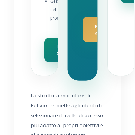
Gestione
del
profilo
Passa
al Pro
Inizia
Gratis
La struttura modulare di
Rolixio permette agli utenti di
selezionare il livello di accesso
più adatto ai propri obiettivi e