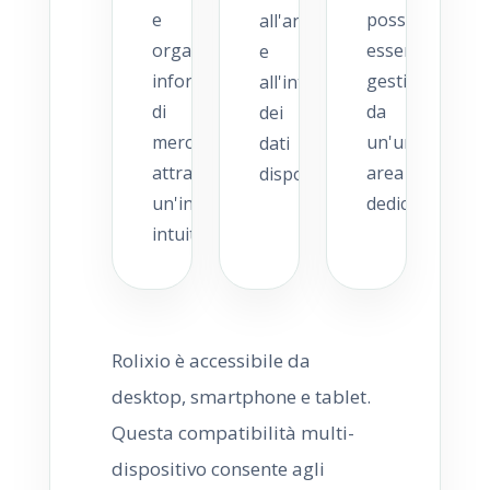
e
possono
all'analisi
organizzare
essere
e
informazioni
gestite
all'interpretazione
di
da
dei
mercato
un'unica
dati
attraverso
area
disponibili.
un'interfaccia
dedicata.
intuitiva.
Rolixio è accessibile da
desktop, smartphone e tablet.
Questa compatibilità multi-
dispositivo consente agli