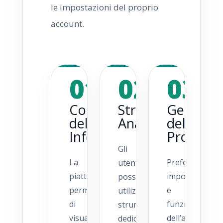
le impostazioni del proprio
account.
01
02
03
Consultazione
Strumenti
Gestione
delle
Analitici
del
Informazioni
Profilo
Gli
La
Preferenze,
utenti
piattaforma
impostazioni
possono
permette
e
utilizzare
di
funzionalità
strumenti
visualizzare
dell’account
dedicati