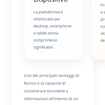
Pr
La piattaforma è
e 
ottimizzata per
pr
desktop, smartphone
su
e tablet senza
si
compromessi
de
significativi.
Uno dei principali vantaggi di
Rolixio è la capacità di
concentrare strumenti e
informazioni all’interno di un