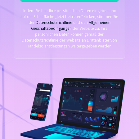
Indem Sie hier Ihre persönlichen Daten eingeben und
auf die Schaltfläche „Jetzt beitreten“ klicken, stimmen Sie
der
Datenschutzrichtlinie
und den
Allgemeinen
Geschäftsbedingungen
der Website zu. Ihre
persönlichen Daten können gemäß der
Datenschutzrichtlinie der Website an Drittanbieter von
Handelsdienstleistungen weitergegeben werden.