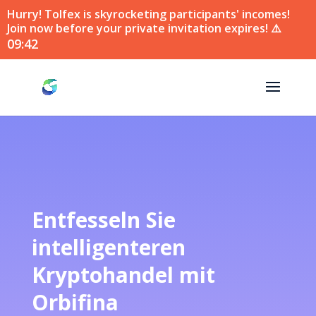
Hurry! Tolfex is skyrocketing participants' incomes!
Join now before your private invitation expires! ⚠️
09:41
Entfesseln Sie
intelligenteren
Kryptohandel mit
Orbifina